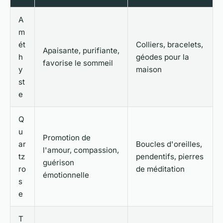
A
m
ét
Colliers, bracelets,
Apaisante, purifiante,
h
géodes pour la
favorise le sommeil
y
maison
st
e
Q
u
Promotion de
ar
Boucles d'oreilles,
l'amour, compassion,
tz
pendentifs, pierres
guérison
ro
de méditation
émotionnelle
s
e
T