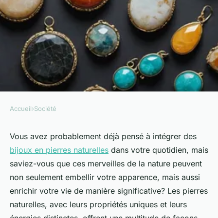
Accueil
›
Société
SOCIÉTÉ
10 façons d'intégrer les bijoux
Vous avez probablement déjà pensé à intégrer des
bijoux en pierres naturelles
dans votre quotidien, mais
en pierres naturelles dans
saviez-vous que ces merveilles de la nature peuvent
votre vie
non seulement embellir votre apparence, mais aussi
enrichir votre vie de manière significative? Les pierres
Mélina
•
24 février 2025
•
7 min de lecture
naturelles, avec leurs propriétés uniques et leurs