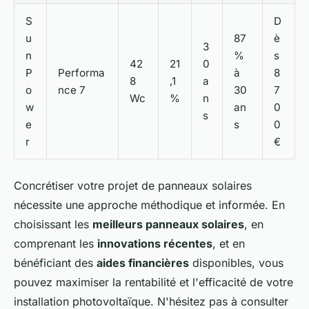
S
D
u
87
è
3
n
%
s
42
21
0
P
Performa
à
8
8
,1
a
o
nce 7
30
7
Wc
%
n
w
an
0
s
e
s
0
r
€
Concrétiser votre projet de panneaux solaires
nécessite une approche méthodique et informée. En
choisissant les
meilleurs panneaux solaires
, en
comprenant les
innovations récentes
, et en
bénéficiant des
aides financières
disponibles, vous
pouvez maximiser la rentabilité et l'efficacité de votre
installation photovoltaïque. N'hésitez pas à consulter