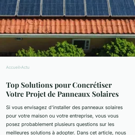
Accueil
›
Actu
ACTU
Top Solutions pour Concrétiser
Top solutions pour concrétiser
Votre Projet de Panneaux Solaires
votre projet de panneaux
solaires
Si vous envisagez d'installer des panneaux solaires
pour votre maison ou votre entreprise, vous vous
Mélina
•
13 mars 2025
•
5 min de lecture
posez probablement plusieurs questions sur les
meilleures solutions à adopter. Dans cet article, nous