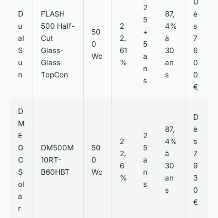
D
2
D
FLASH
87,
è
5
u
500 Half-
2
4%
s
50
+
al
Cut
2,
à
7
0
5
S
Glass-
61
30
6
Wc
a
u
Glass
%
an
0
n
n
TopCon
s
0
s
€
D
D
M
87,
è
E
2
2
4%
s
G
DM500M
50
5
2,
à
7
C
10RT-
0
a
6
30
9
S
B60HBT
Wc
n
%
an
3
ol
s
s
0
a
€
r