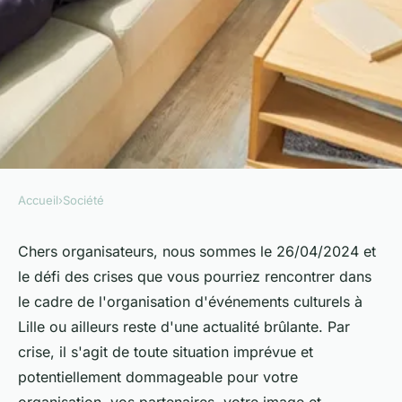
Accueil
›
Société
SOCIÉTÉ
Comment développer des
Chers organisateurs, nous sommes le 26/04/2024 et
le défi des crises que vous pourriez rencontrer dans
stratégies de gestion de crise
le cadre de l'organisation d'événements culturels à
pour les événements culturels
Lille ou ailleurs reste d'une actualité brûlante. Par
de grande envergure ?
crise, il s'agit de toute situation imprévue et
potentiellement dommageable pour votre
Mélina
•
10 mai 2024
•
5 min de lecture