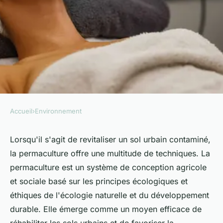
Accueil
›
Environnement
ENVIRONNEMENT
Quelles sont les techniques de
Lorsqu'il s'agit de revitaliser un sol urbain contaminé,
la permaculture offre une multitude de techniques. La
permaculture applicables pour
permaculture est un système de conception agricole
revitaliser un sol urbain
et sociale basé sur les principes écologiques et
contaminé ?
éthiques de l'écologie naturelle et du développement
durable. Elle émerge comme un moyen efficace de
Mélina
•
10 mai 2024
•
6 min de lecture