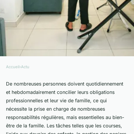
Accueil
›
Actu
ACTU
Les avantages de recourir à
De nombreuses personnes doivent quotidiennement
et hebdomadairement concilier leurs obligations
une prestation de ménage à
professionnelles et leur vie de famille, ce qui
domicile
nécessite la prise en charge de nombreuses
responsabilités régulières, mais essentielles au bien-
Mélina
•
20 juillet 2024
•
3 min de lecture
être de la famille. Les tâches telles que les courses,