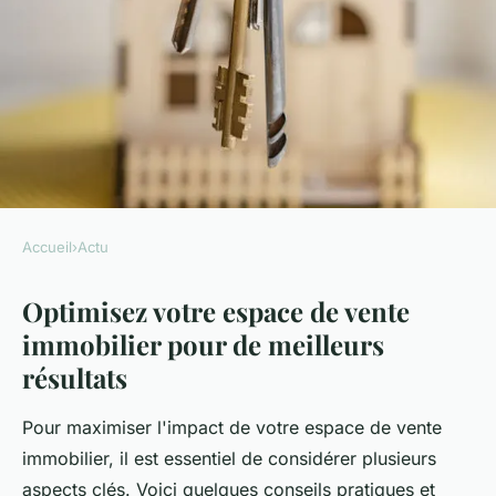
Accueil
›
Actu
ACTU
Optimisez votre espace de vente
Optimisez votre espace de
immobilier pour de meilleurs
vente immobilier pour de
résultats
meilleurs résultats.
Pour maximiser l'impact de votre espace de vente
Mélina
•
17 décembre 2024
•
7 min de lecture
immobilier, il est essentiel de considérer plusieurs
aspects clés. Voici quelques conseils pratiques et