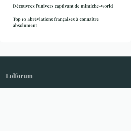
Découvrez l'univers captivant de mimiche-world
Top 10 abréviations françaises à connaître
absolument
Lolforum
Le forum qui donne la parole à tous les sujets
Accueil
Mentions légales
Contact
© 2026 Lolforum. Tous droits réservés.