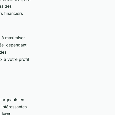
es des
s financiers
t à maximiser
tés, cependant,
 des
 à votre profil
épargnants en
 intéressantes.
Livret