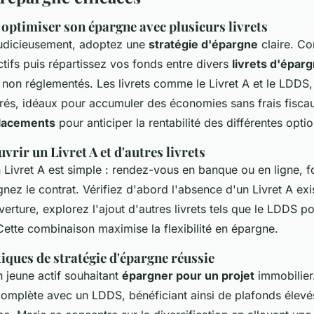
optimiser son épargne avec plusieurs livrets
judicieusement, adoptez une
stratégie d'épargne
claire. C
ctifs puis répartissez vos fonds entre divers
livrets d'épar
 non réglementés. Les livrets comme le Livret A et le LDDS,
érés, idéaux pour accumuler des économies sans frais fiscau
placements
pour anticiper la rentabilité des différentes optio
vrir un Livret A et d'autres livrets
 Livret A est simple : rendez-vous en banque ou en ligne, 
signez le contrat. Vérifiez d'abord l'absence d'un Livret A exi
erture, explorez l'ajout d'autres livrets tels que le LDDS p
 Cette combinaison maximise la flexibilité en épargne.
iques de stratégie d'épargne réussie
 jeune actif souhaitant
épargner pour un projet
immobilier.
 complète avec un LDDS, bénéficiant ainsi de plafonds élevé