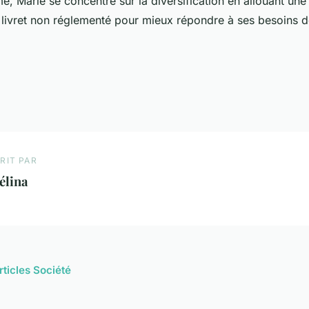
, Marie se concentre sur la diversification en allouant une
livret non réglementé pour mieux répondre à ses besoins de
RIT PAR
élina
rticles Société