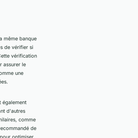
 la même banque
 de vérifier si
ette vérification
r assurer le
 comme une
ées.
st également
nt d'autres
imilaires, comme
st recommandé de
 pour optimiser