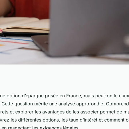
muler le livret a
 une option d’épargne prisée en France, mais peut-on le cum
 ? Cette question mérite une analyse approfondie. Comprendr
 ?
vrets et explorer les avantages de les associer permet de m
ez les différentes options, les taux d’intérêt et comment o
 en respectant les exigences légales.