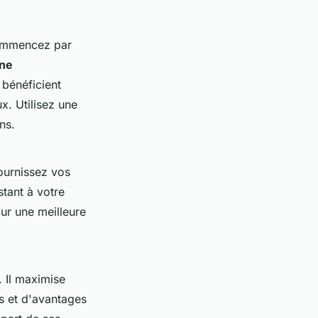
ommencez par
gne
 bénéficient
x. Utilisez une
ns.
fournissez vos
stant à votre
our une meilleure
 Il maximise
s et d'avantages