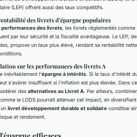
ire (LEP) offrent aussi des taux compétitifs.
rentabilité des livrets d’épargne populaires
s
performances des livrets
, les livrets réglementés comme l
ent par leur sécurité et la fiscalité avantageuse. Le LEP, de
s, propose un taux plus élevé, rendant sa rentabilité nett
onditions.
flation sur les performances des livrets A
te inévitablement l'
épargne à intérêts
. Si le taux d'intérêt d
eut s'avérer insuffisant si l'inflation est plus élevée. Dans ce
nsidérer des
alternatives au Livret A
. Par ailleurs, combiner
 comme le LDDS pourrait atténuer cet impact, en diversifiant
r un
livret développement durable et solidaire
constitue ain
risque et rendement.
d'épargne efficaces