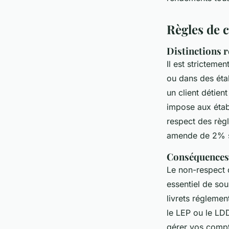
Mélina
•
4 février 2025
•
4 min de lecture
Règles de 
Distinctions r
Il est strictement
ou dans des étab
un client détien
impose aux établ
respect des règl
amende de 2% su
Conséquences 
Le non-respect 
essentiel de sou
livrets réglemen
le LEP ou le LDD
gérer vos compt