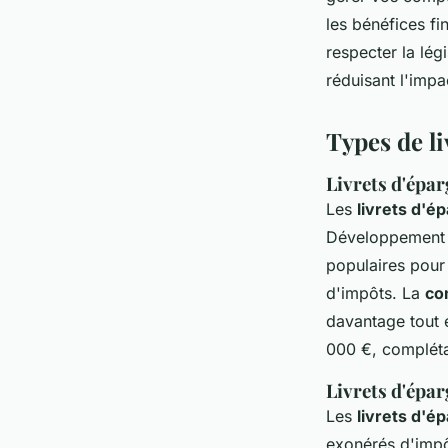
les bénéfices fi
respecter la lég
réduisant l'impac
Types de l
Livrets d'épa
Les
livrets d'
Développement D
populaires pour 
d'impôts. La
com
davantage tout 
000 €, complétan
Livrets d'épa
Les
livrets d'
exonérés d'impôt