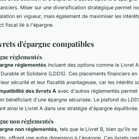
nanciers. Miser sur une diversification stratégique permet 
islation en vigueur, mais également de maximiser les intérêt
t fiscal lié à l'épargne.
ivrets d'épargne compatibles
rgne réglementés
épargne réglementés
incluent des options comme le Livret A 
urable et Solidaire (LDDS). Ces placements financiers en 
leur sécurité et leur fiscalité avantageuse, car les intérêts 
patibilité des livrets A
avec d'autres réglementés permet
en bénéficiant d'une épargne sécurisée. Le plafond du LDDS
t ainsi le Livret A dans une stratégie d'épargne équilibrée.
rgne non réglementés
épargne non réglementés
, tels que le Livret B, bien qu'ils ne
s, offrent une autre dimension à l'épargne. Ces livrets per