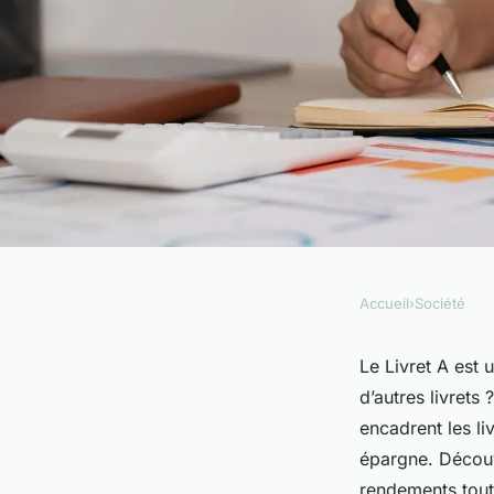
Accueil
›
Société
SOCIÉTÉ
Peut-on vraiment cu
Le Livret A est
d’autres livrets
avec d'autres livrets
encadrent les li
épargne. Découvr
rendements tout