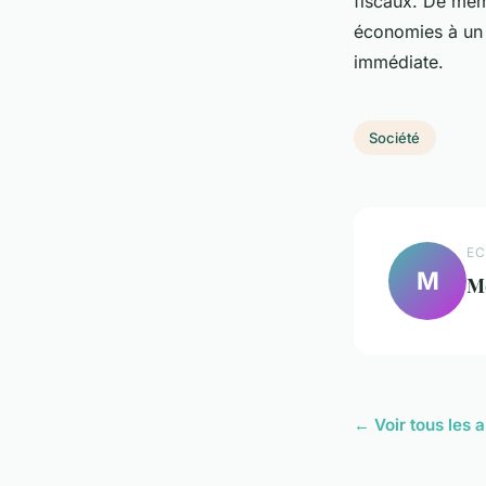
fiscaux. De même
économies à un 
immédiate.
Société
EC
M
M
← Voir tous les a