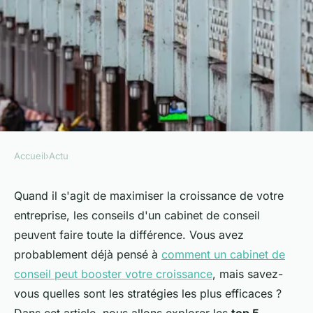
Accueil
›
Actu
ACTU
Top 5 stratégies d'un cabinet
Quand il s'agit de maximiser la croissance de votre
entreprise, les conseils d'un cabinet de conseil
conseil pour maximiser votre
peuvent faire toute la différence. Vous avez
croissance
probablement déjà pensé à
comment un cabinet de
conseil peut booster votre croissance
, mais savez-
Mélina
•
11 décembre 2024
•
6 min de lecture
vous quelles sont les stratégies les plus efficaces ?