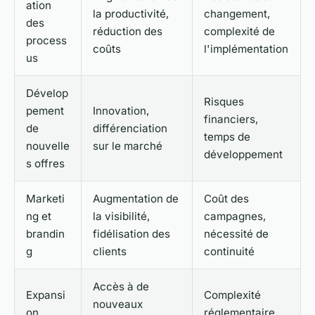
ation
la productivité,
changement,
des
réduction des
complexité de
process
coûts
l'implémentation
us
Dévelop
Risques
pement
Innovation,
financiers,
de
différenciation
temps de
nouvelle
sur le marché
développement
s offres
Marketi
Augmentation de
Coût des
ng et
la visibilité,
campagnes,
brandin
fidélisation des
nécessité de
g
clients
continuité
Accès à de
Expansi
Complexité
nouveaux
on
réglementaire,