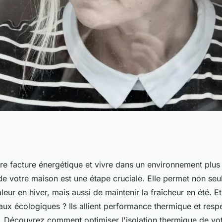
'isolation
re facture énergétique et vivre dans un environnement plus
n de votre maison est une étape cruciale. Elle permet non se
maison avec des
leur en hiver, mais aussi de maintenir la fraîcheur en été. Et
aux écologiques ? Ils allient performance thermique et resp
. Découvrez comment optimiser l'isolation thermique de vo