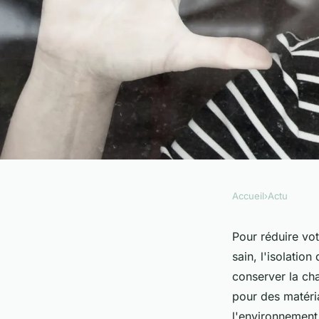
Accueil
›
Actu
ACTU
Comment optimiser l
Pour réduire vot
sain, l'isolatio
thermique de votre 
conserver la cha
pour des matéri
l'environnement