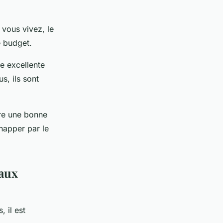
 vous vivez, le
e budget.
e excellente
s, ils sont
tre une bonne
happer par le
iaux
 il est