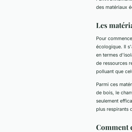
matériaux écologiqu
des matériaux é
Mélina
•
10 mai 2024
•
5 min de lecture
Les matéria
Pour commencer,
écologique. Il s
en termes d'isol
de ressources r
polluant que cel
Parmi ces matéri
de bois, le cha
seulement effica
plus respirants q
Comment ch