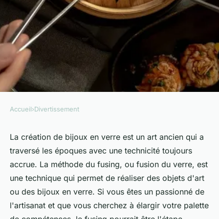
Accueil
›
Divertissement
DIVERTISSEMENT
Quelles techniques utiliser
La création de bijoux en verre est un art ancien qui a
traversé les époques avec une technicité toujours
pour créer des bijoux en verre
accrue. La méthode du fusing, ou fusion du verre, est
avec la méthode du fusing?
une technique qui permet de réaliser des objets d'art
ou des bijoux en verre. Si vous êtes un passionné de
Mélina
•
10 mai 2024
•
7 min de lecture
l'artisanat et que vous cherchez à élargir votre palette