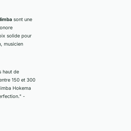
limba
sont une
sonore
ix solide pour
n, musicien
s haut de
 entre 150 et 300
limba Hokema
rfection."
-