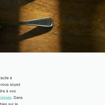
acile à
e vous soyez
dra à vos
ialisée
. Dans
bles sur le