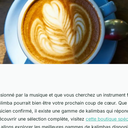
leures gammes de
ssionné par la musique et que vous cherchez un instrument f
alimba pourrait bien être votre prochain coup de cœur. Qu
les joueurs
icien confirmé, il existe une gamme de kalimbas qui répon
écouvrir une sélection complète, visitez
cette boutique spéc
s allons explorer les meilleures gammes de kalimbas disponi