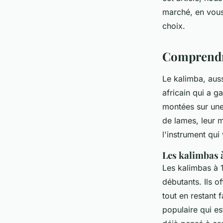
Mélina
•
18 février 2025
•
9 min de lecture
marché, en vous 
choix.
Comprendre
Le kalimba, aus
africain qui a g
montées sur une
de lames, leur m
l'instrument qui
Les kalimbas 
Les kalimbas à 
débutants. Ils 
tout en restant 
populaire qui es