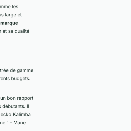
omme les
s large et
a marque
 et sa qualité
entrée de gamme
rents budgets.
t un bon rapport
 débutants. Il
Gecko Kalimba
ne."
- Marie