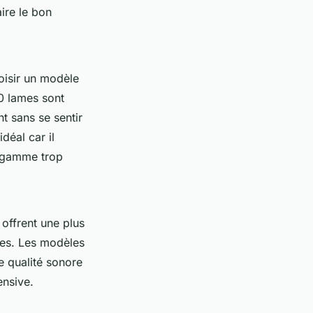
ire le bon
oisir un modèle
0 lames sont
nt sans se sentir
déal car il
e gamme trop
offrent une plus
xes. Les modèles
ne qualité sonore
ensive.