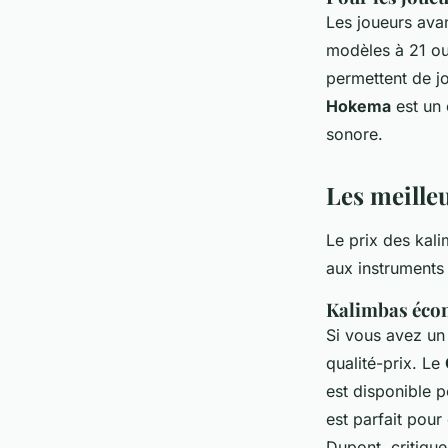
Les joueurs ava
modèles à 21 ou
permettent de j
Hokema
est un 
sonore.
Les meille
Le prix des kal
aux instruments
Kalimbas éco
Si vous avez un 
qualité-prix. Le
est disponible p
est parfait pour
Dupont, critique