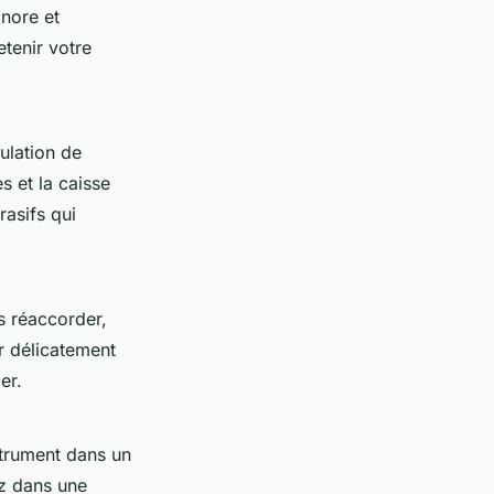
onore et
etenir votre
ulation de
s et la caisse
rasifs qui
s réaccorder,
r délicatement
er.
strument dans un
ez dans une