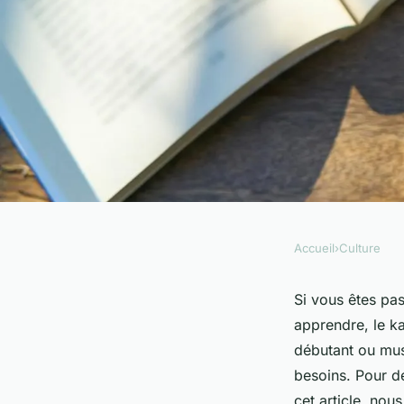
Accueil
›
Culture
CULTURE
Découvrez les meil
Si vous êtes pa
apprendre, le k
kalimbas pour tous 
débutant ou mus
besoins. Pour d
cet article, nou