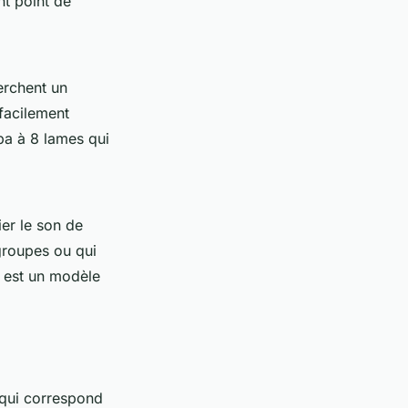
nt point de
erchent un
 facilement
a à 8 lames qui
er le son de
 groupes ou qui
est un modèle
 qui correspond