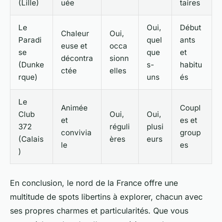
(Lille)
uée
taires
Le
Oui,
Début
Chaleur
Oui,
Paradi
quel
ants
euse et
occa
se
que
et
décontra
sionn
(Dunke
s-
habitu
ctée
elles
rque)
uns
és
Le
Animée
Coupl
Club
Oui,
Oui,
et
es et
372
réguli
plusi
convivia
group
(Calais
ères
eurs
le
es
)
En conclusion, le nord de la France offre une
multitude de spots libertins à explorer, chacun avec
ses propres charmes et particularités. Que vous