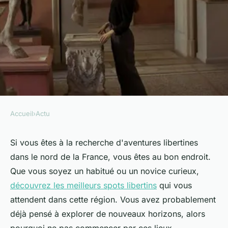
Accueil
›
Actu
ACTU
Top libertine spots to explore
Si vous êtes à la recherche d'aventures libertines
dans le nord de la France, vous êtes au bon endroit.
in northern france
Que vous soyez un habitué ou un novice curieux,
découvrez les meilleurs spots libertins
qui vous
Mélina
•
18 février 2025
•
7 min de lecture
attendent dans cette région. Vous avez probablement
déjà pensé à explorer de nouveaux horizons, alors