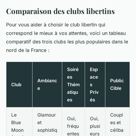
Comparaison des clubs libertins
Pour vous aider à choisir le club libertin qui
correspond le mieux à vos attentes, voici un tableau
comparatif des trois clubs les plus populaires dans le
nord de la France :
Soiré
Esp
es
ace
Ambianc
Public
Club
Thém
s
e
Cible
atiqu
Priv
es
és
Le
Glamour
Coupl
Oui,
Oui,
Blue
et
es et
fréqu
plusi
Moon
sophistiq
céliba
entes
eurs