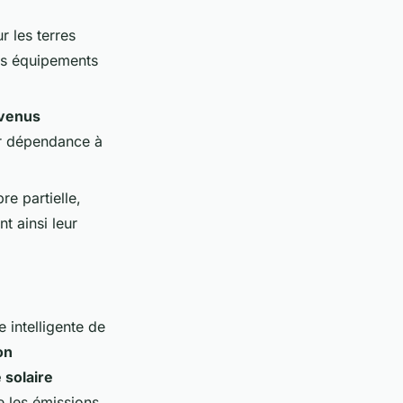
ur les terres
les équipements
venus
eur dépendance à
e partielle,
t ainsi leur
e intelligente de
on
 solaire
 les émissions