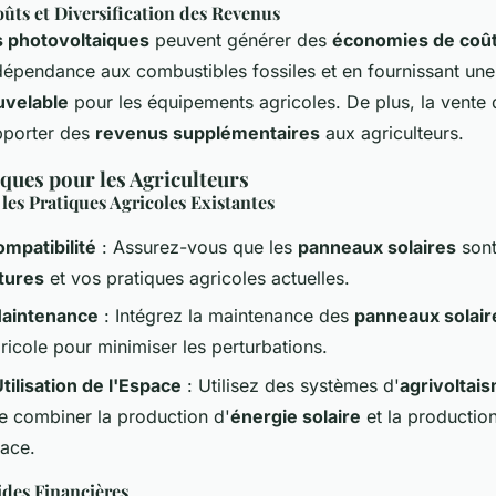
ûts et Diversification des Revenus
ns photovoltaiques
peuvent générer des
économies de coû
 dépendance aux combustibles fossiles et en fournissant un
uvelable
pour les équipements agricoles. De plus, la vente 
pporter des
revenus supplémentaires
aux agriculteurs.
ques pour les Agriculteurs
 les Pratiques Agricoles Existantes
ompatibilité
: Assurez-vous que les
panneaux solaires
sont
tures
et vos pratiques agricoles actuelles.
 Maintenance
: Intégrez la maintenance des
panneaux solair
ricole pour minimiser les perturbations.
tilisation de l'Espace
: Utilisez des systèmes d'
agrivoltai
e combiner la production d'
énergie solaire
et la productio
cace.
ides Financières