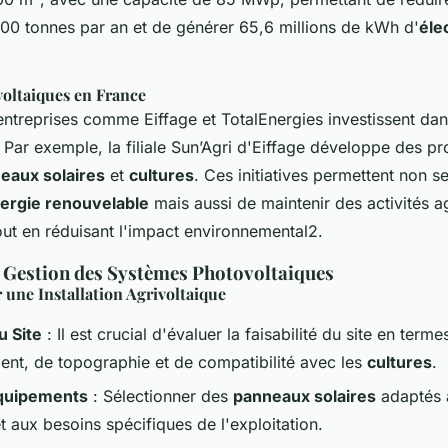
0 tonnes par an et de générer 65,6 millions de kWh d'
élec
voltaiques en France
entreprises comme Eiffage et TotalEnergies investissent da
. Par exemple, la filiale Sun’Agri d'Eiffage développe des pr
eaux solaires
et
cultures
. Ces initiatives permettent non 
ergie renouvelable
mais aussi de maintenir des activités a
tout en réduisant l'impact environnemental2.
et Gestion des Systèmes Photovoltaiques
 une Installation Agrivoltaique
u Site
: Il est crucial d'évaluer la faisabilité du site en terme
ment, de topographie et de compatibilité avec les
cultures
.
quipements
: Sélectionner des
panneaux solaires
adaptés 
t aux besoins spécifiques de l'exploitation.