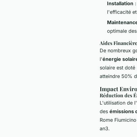
Installation
:
l'efficacité 
Maintenanc
optimale de
Aides Financière
De nombreux go
l'
énergie solair
solaire est dot
atteindre 50% d
Impact Envir
Réduction des Ém
L'utilisation de l'
des
émissions d
Rome Fiumicino 
an3.