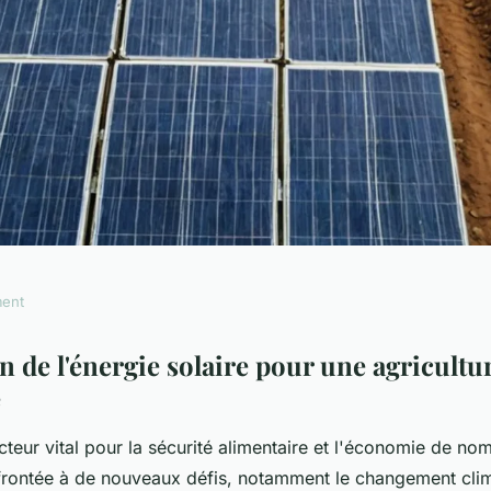
ment
ergie solaire pour
n de l'énergie solaire pour une agricultu
e
ble et lucrative
ecteur vital pour la sécurité alimentaire et l'économie de no
frontée à de nouveaux défis, notamment le changement clim