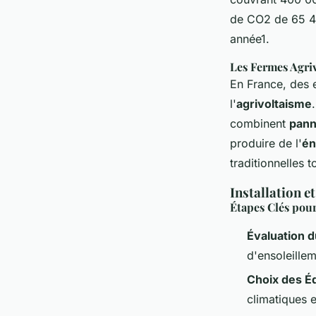
de CO2 de 65 40
année1.
Les Fermes Agri
En France, des 
l'
agrivoltaisme
combinent
pann
produire de l'
én
traditionnelles 
Installation 
Étapes Clés pour
Évaluation d
d'ensoleille
Choix des É
climatiques e