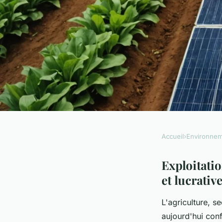
Accueil
›
Environne
ENVIRONNEMENT
Exploitation de l'én
Exploitatio
et lucrativ
une agriculture dura
L'agriculture, s
aujourd'hui con