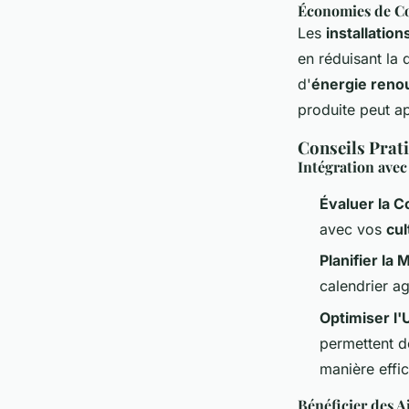
Économies de Co
Les
installatio
en réduisant la
d'
énergie reno
produite peut a
Conseils Prati
Intégration avec
Évaluer la C
avec vos
cul
Planifier la
calendrier ag
Optimiser l'U
permettent d
manière effi
Bénéficier des A