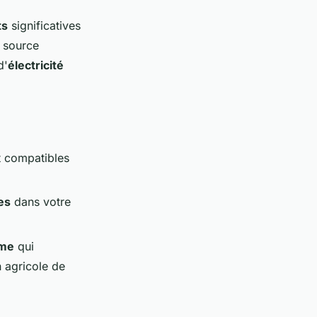
ts
significatives
e source
d'
électricité
 compatibles
es
dans votre
sme
qui
n agricole de