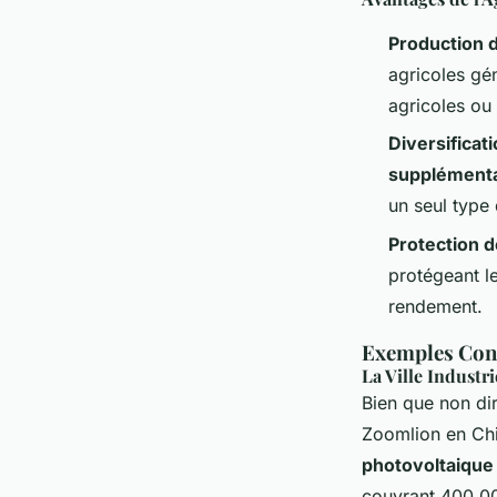
Production 
agricoles gén
agricoles ou
Diversificat
supplémenta
un seul type
Protection d
protégeant l
rendement.
Exemples Conc
La Ville Industr
Bien que non dire
Zoomlion en Chi
photovoltaique
couvrant 400 00