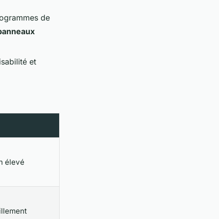
programmes de
panneaux
sabilité et
on élevé
illement