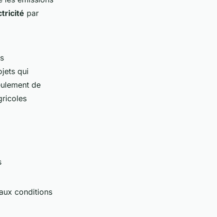
tricité
par
ns
ojets qui
seulement de
gricoles
s
aux conditions