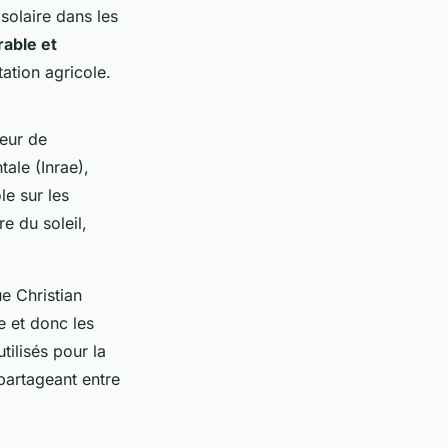
solaire dans les
rable et
ation agricole.
teur de
ale (Inrae),
le sur les
e du soleil,
e Christian
e et donc les
tilisés pour la
 partageant entre