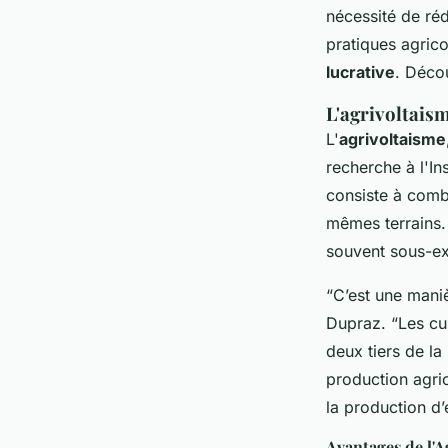
Mélina
•
17 mars 2025
•
5 min de lecture
nécessité de réd
pratiques agric
lucrative
. Déco
L'agrivoltaism
L'
agrivoltaisme
recherche à l'In
consiste à comb
mêmes terrains. 
souvent sous-ex
“C’est une manièr
Dupraz.
“Les cu
deux tiers de la
production agric
la production d’
Avantages de l'A