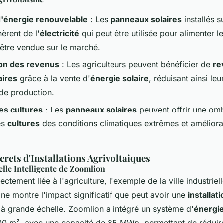
d'énergie renouvelable
: Les
panneaux solaires
installés s
èrent de l'
électricité
qui peut être utilisée pour alimenter 
 être vendue sur le marché.
ion des revenus
: Les agriculteurs peuvent bénéficier de
re
ires
grâce à la vente d'
énergie solaire
, réduisant ainsi l
 de production.
es cultures
: Les
panneaux solaires
peuvent offrir une ombr
es
cultures
des conditions climatiques extrêmes et amélioran
rets d'Installations Agrivoltaiques
ielle Intelligente de Zoomlion
ctement liée à l'agriculture, l'exemple de la ville industriell
ne montre l'impact significatif que peut avoir une
installati
à grande échelle. Zoomlion a intégré un système d'
énergie
0 m², avec une capacité de 85 MWp, permettant de réduire