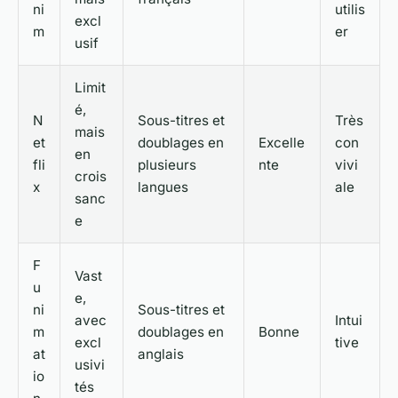
ni
utilis
excl
m
er
usif
Limit
é,
N
Sous-titres et
Très
mais
et
doublages en
Excelle
con
en
fli
plusieurs
nte
vivi
crois
x
langues
ale
sanc
e
F
Vast
u
e,
ni
Sous-titres et
avec
Intui
m
doublages en
Bonne
excl
tive
at
anglais
usivi
io
tés