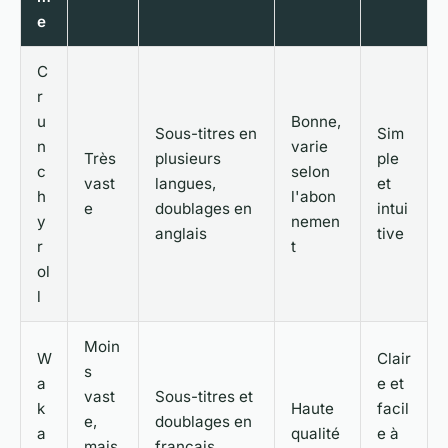
e
C
r
u
Bonne,
Sous-titres en
Sim
n
varie
Très
plusieurs
ple
c
selon
vast
langues,
et
h
l'abon
e
doublages en
intui
y
nemen
anglais
tive
r
t
ol
l
Moin
W
Clair
s
a
e et
vast
Sous-titres et
k
Haute
facil
e,
doublages en
a
qualité
e à
mais
français