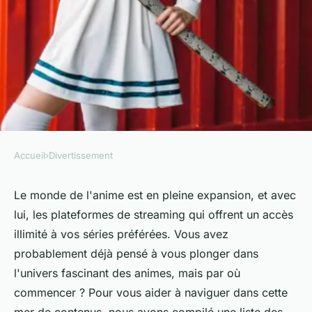
Accueil
›
Divertissement
DIVERTISSEMENT
Streaming d'animé : top
Le monde de l'
anime
est en pleine expansion, et avec
lui, les plateformes de streaming qui offrent un accès
plateformes pour regarder
illimité à vos séries préférées. Vous avez
anime à la demande
probablement déjà pensé à vous plonger dans
l'univers fascinant des
animes
, mais par où
Mélina
•
12 février 2025
•
9 min de lecture
commencer ? Pour vous aider à naviguer dans cette