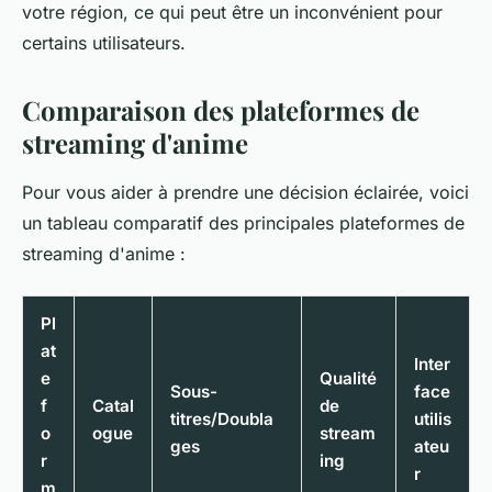
votre région, ce qui peut être un inconvénient pour
certains utilisateurs.
Comparaison des plateformes de
streaming d'anime
Pour vous aider à prendre une décision éclairée, voici
un tableau comparatif des principales plateformes de
streaming d'
anime
:
Pl
at
Inter
e
Qualité
Sous-
face
f
Catal
de
titres/Doubla
utilis
o
ogue
stream
ges
ateu
r
ing
r
m