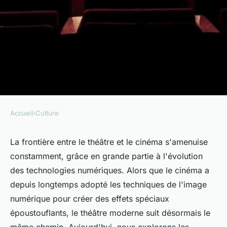
Accueil
›
Culture
CULTURE
Quelles sont les techniques
La frontière entre le théâtre et le cinéma s'amenuise
constamment, grâce en grande partie à l'évolution
avancées pour créer des effets
des technologies numériques. Alors que le cinéma a
spéciaux dans le théâtre
depuis longtemps adopté les techniques de l'image
moderne ?
numérique pour créer des effets spéciaux
époustouflants, le théâtre moderne suit désormais le
Mélina
•
10 mai 2024
•
6 min de lecture