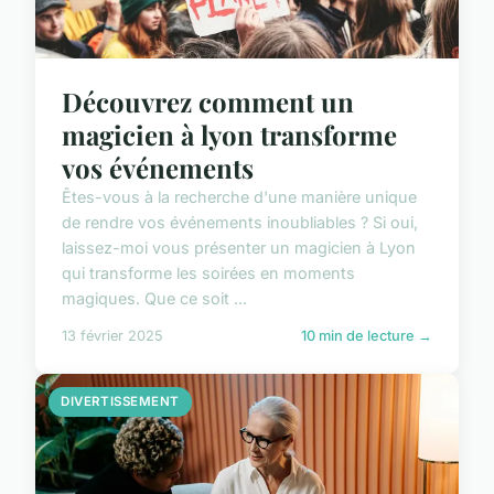
Découvrez comment un
magicien à lyon transforme
vos événements
Êtes-vous à la recherche d'une manière unique
de rendre vos événements inoubliables ? Si oui,
laissez-moi vous présenter un magicien à Lyon
qui transforme les soirées en moments
magiques. Que ce soit ...
13 février 2025
10 min de lecture →
DIVERTISSEMENT