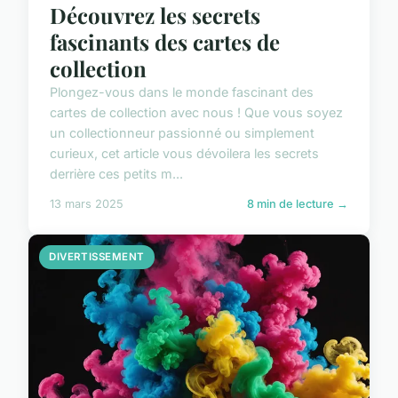
Découvrez les secrets
fascinants des cartes de
collection
Plongez-vous dans le monde fascinant des
cartes de collection avec nous ! Que vous soyez
un collectionneur passionné ou simplement
curieux, cet article vous dévoilera les secrets
derrière ces petits m...
13 mars 2025
8 min de lecture →
DIVERTISSEMENT