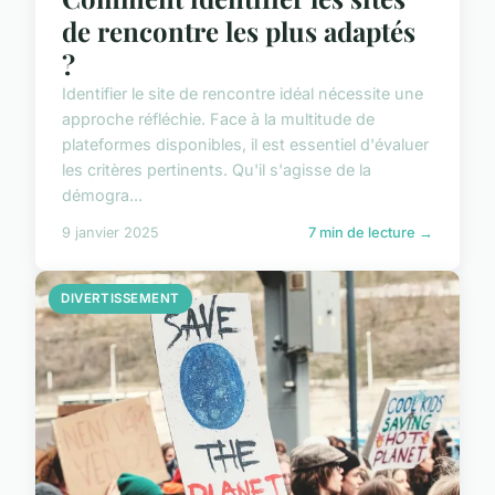
de rencontre les plus adaptés
?
Identifier le site de rencontre idéal nécessite une
approche réfléchie. Face à la multitude de
plateformes disponibles, il est essentiel d'évaluer
les critères pertinents. Qu'il s'agisse de la
démogra...
9 janvier 2025
7 min de lecture →
DIVERTISSEMENT