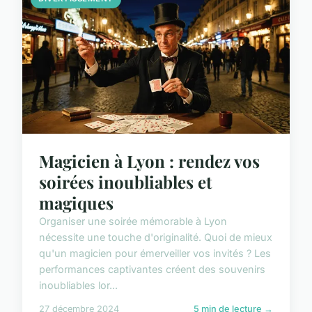
Magicien à Lyon : rendez vos
soirées inoubliables et
magiques
Organiser une soirée mémorable à Lyon
nécessite une touche d'originalité. Quoi de mieux
qu'un magicien pour émerveiller vos invités ? Les
performances captivantes créent des souvenirs
inoubliables lor...
27 décembre 2024
5 min de lecture →