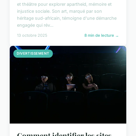
et théâtre pour explorer apartheid, mémoire et
injustice sociale. Son art, marqué par son
héritage sud-africain, témoigne d'une démarche
engagée qui rév...
13 octobre 2025
8 min de lecture →
DIVERTISSEMENT
Comment identifier les sites