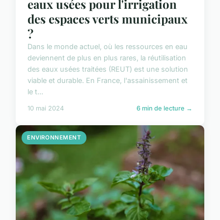
eaux usées pour l'irrigation
des espaces verts municipaux
?
Dans le monde actuel, où les ressources en eau
deviennent de plus en plus rares, la réutilisation
des eaux usées traitées (REUT) est une solution
viable et durable. En France, l'assainissement et
le t...
10 mai 2024
6 min de lecture →
ENVIRONNEMENT