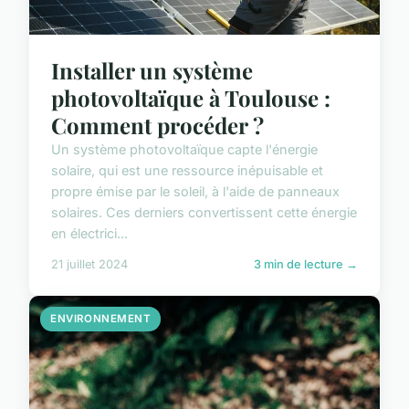
Installer un système
photovoltaïque à Toulouse :
Comment procéder ?
Un système photovoltaïque capte l'énergie
solaire, qui est une ressource inépuisable et
propre émise par le soleil, à l'aide de panneaux
solaires. Ces derniers convertissent cette énergie
en électrici...
21 juillet 2024
3 min de lecture →
ENVIRONNEMENT