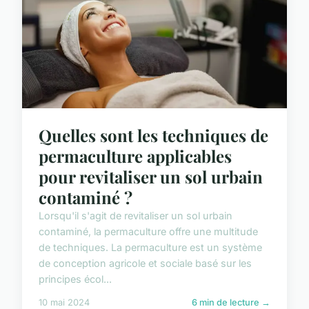
Quelles sont les techniques de
permaculture applicables
pour revitaliser un sol urbain
contaminé ?
Lorsqu'il s'agit de revitaliser un sol urbain
contaminé, la permaculture offre une multitude
de techniques. La permaculture est un système
de conception agricole et sociale basé sur les
principes écol...
10 mai 2024
6 min de lecture →