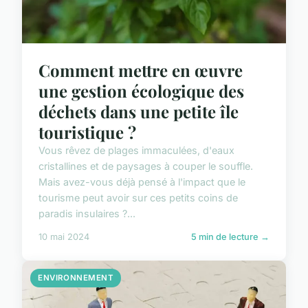
Comment mettre en œuvre
une gestion écologique des
déchets dans une petite île
touristique ?
Vous rêvez de plages immaculées, d'eaux
cristallines et de paysages à couper le souffle.
Mais avez-vous déjà pensé à l'impact que le
tourisme peut avoir sur ces petits coins de
paradis insulaires ?...
10 mai 2024
5 min de lecture →
ENVIRONNEMENT