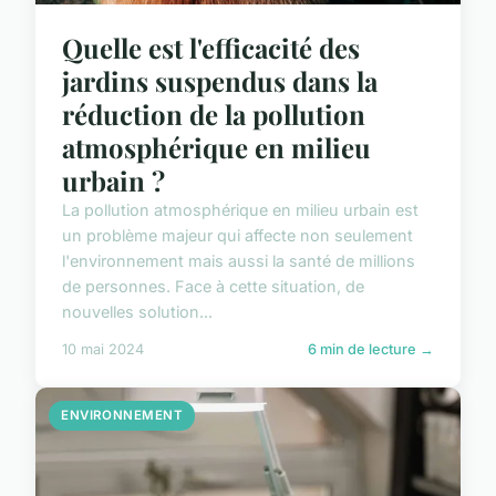
Quelle est l'efficacité des
jardins suspendus dans la
réduction de la pollution
atmosphérique en milieu
urbain ?
La pollution atmosphérique en milieu urbain est
un problème majeur qui affecte non seulement
l'environnement mais aussi la santé de millions
de personnes. Face à cette situation, de
nouvelles solution...
10 mai 2024
6 min de lecture →
ENVIRONNEMENT