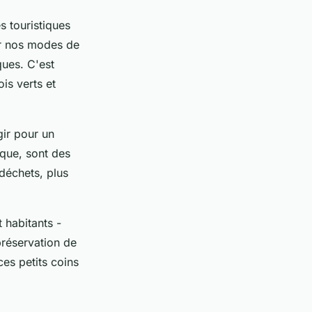
s touristiques
er nos modes de
ues. C'est
is verts et
gir pour un
gique, sont des
déchets, plus
t habitants -
 préservation de
ces petits coins