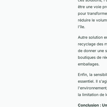
ces solutions, l
être une voie p
pour transforme
réduire le volu
l'île.
Autre solution e
recyclage des ma
de donner une se
boutiques de ré
emballages.
Enfin, la sensib
essentiel. Il s'
l'environnement,
la limitation de
Conclusion : Un