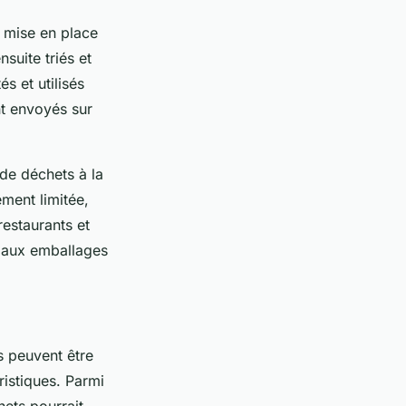
a mise en place
suite triés et
s et utilisés
ont envoyés sur
 de déchets à la
ement limitée,
restaurants et
s aux emballages
s peuvent être
ristiques. Parmi