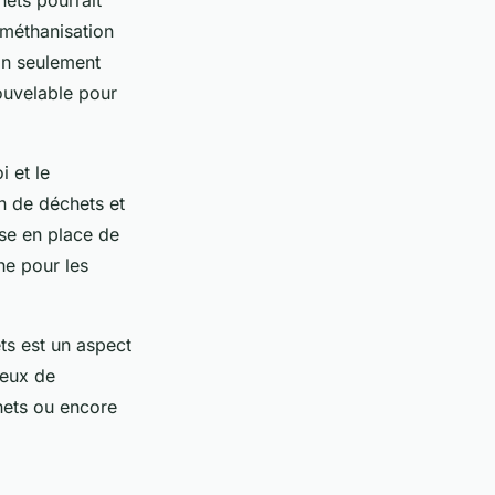
hets pourrait
 méthanisation
on seulement
ouvelable pour
i et le
n de déchets et
ise en place de
ne pour les
ets est un aspect
ueux de
chets ou encore