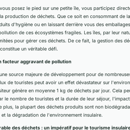
tique ?
 vous posez le pied sur une petite île, vous participez dire
 la production de déchets. Que ce soit en consommant de la 
oduits d'hygiène ou en laissant derrière vous des emballage
pollution de ces écosystèmes fragiles. Les îles, par leur natu
mitées pour gérer ces déchets. De ce fait, la gestion des dé
 constitue un véritable défi.
n facteur aggravant de pollution
 une source majeure de développement pour de nombreuses 
lux de touristes peut avoir un effet dévastateur sur l'envir
isiteur génère en moyenne 1 kg de déchets par jour. Cela pe
ar le nombre de touristes et la durée de leur séjour, l'impact
e plus, la plupart des déchets produits sont non biodégrad
on et la dégradation de l'environnement insulaire.
able des déchets : un impératif pour le tourisme insulair