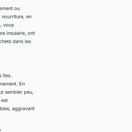
ctement ou
nourriture, en
s, vous
re insulaire, ont
chets dans les
îles.
onnement. En
ut sembler peu,
 est
ables, aggravant
e