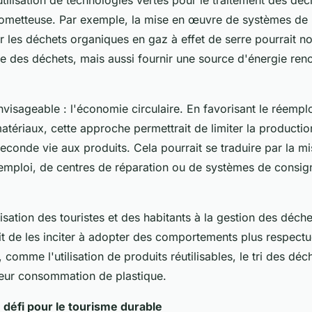
'utilisation de technologies vertes pour le traitement des déc
rometteuse. Par exemple, la mise en œuvre de systèmes de
r les déchets organiques en gaz à effet de serre pourrait n
me des déchets, mais aussi fournir une source d'énergie ren
nvisageable : l'économie circulaire. En favorisant le réemplo
tériaux, cette approche permettrait de limiter la productio
conde vie aux produits. Cela pourrait se traduire par la m
emploi, de centres de réparation ou de systèmes de consig
ilisation des touristes et des habitants à la gestion des déch
agit de les inciter à adopter des comportements plus respect
 comme l'utilisation de produits réutilisables, le tri des dé
 leur consommation de plastique.
 défi pour le tourisme durable