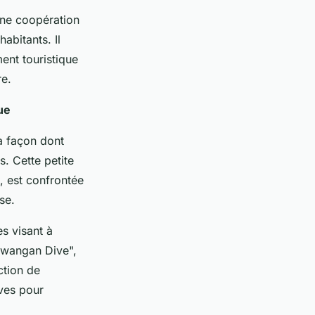
une coopération
habitants. Il
ent touristique
re.
ue
la façon dont
. Cette petite
l, est confrontée
se.
es visant à
Trawangan Dive",
ction de
ves pour