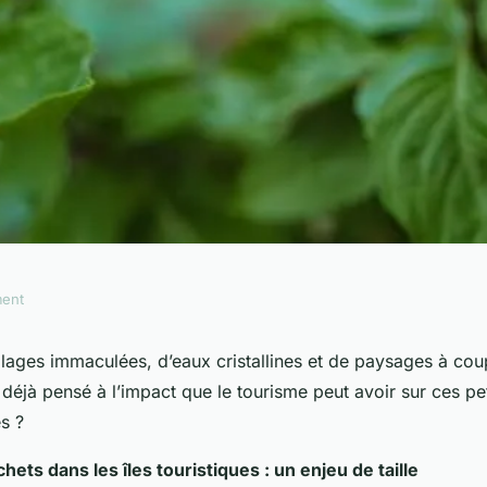
ment
 œuvre une
ages immaculées, d’eaux cristallines et de paysages à coup
éjà pensé à l’impact que le tourisme peut avoir sur ces pet
des déchets dans
es ?
ets dans les îles touristiques : un enjeu de taille