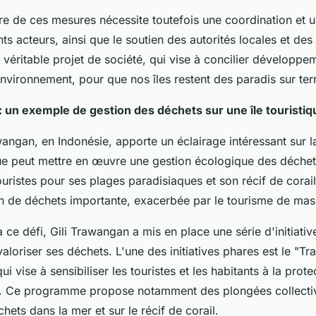
e de ces mesures nécessite toutefois une coordination et 
nts acteurs, ainsi que le soutien des autorités locales et des 
 véritable projet de société, qui vise à concilier développem
environnement, pour que nos îles restent des paradis sur ter
: un exemple de gestion des déchets sur une île touristiq
awangan, en Indonésie, apporte un éclairage intéressant sur 
que peut mettre en œuvre une gestion écologique des déchets
touristes pour ses plages paradisiaques et son récif de corai
n de déchets importante, exacerbée par le tourisme de mas
à ce défi, Gili Trawangan a mis en place une série d'initiativ
t valoriser ses déchets. L'une des initiatives phares est le "
 vise à sensibiliser les touristes et les habitants à la prote
t. Ce programme propose notamment des plongées collecti
hets dans la mer et sur le récif de corail.