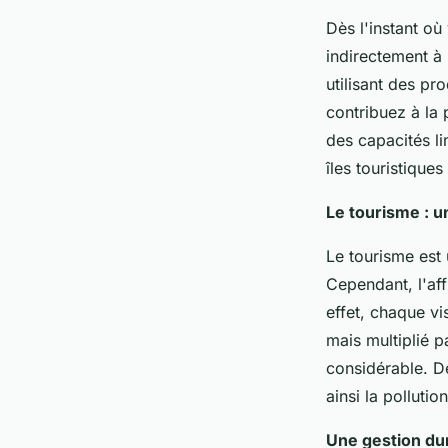
une petite île touris
Dès l'instant où
indirectement à
Mélina
•
10 mai 2024
•
5 min de lecture
utilisant des pr
contribuez à la 
des capacités li
îles touristiques
Le tourisme : u
Le tourisme est
Cependant, l'aff
effet, chaque v
mais multiplié p
considérable. D
ainsi la polluti
Une gestion dur