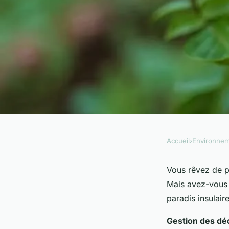
Accueil
›
Environne
ENVIRONNEMENT
Comment mettre en
Vous rêvez de pl
Mais avez-vous d
gestion écologique 
paradis insulair
Gestion des déch