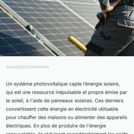
Accueil
›
Environnement
ENVIRONNEMENT
Installer un système
Un système photovoltaïque capte l’énergie solaire,
qui est une ressource inépuisable et propre émise par
photovoltaïque à Toulouse :
le soleil, à l'aide de panneaux solaires. Ces derniers
Comment procéder ?
convertissent cette énergie en électricité utilisable
pour chauffer des maisons ou alimenter des appareils
Mélina
•
21 juillet 2024
•
3 min de lecture
électriques. En plus de produire de l'énergie