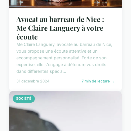
Avocat au barreau de Nice :
Me Claire Languery à votre
écoute
Me Claire Languery, avocate au barreau de Nice,
vous propose une écoute attentive et un
accompagnement personnalisé. Forte de son
expertise, elle s'engage à défendre vos droits
dans différentes spécia...
31 décembre 2024
7 min de lecture →
SOCIÉTÉ