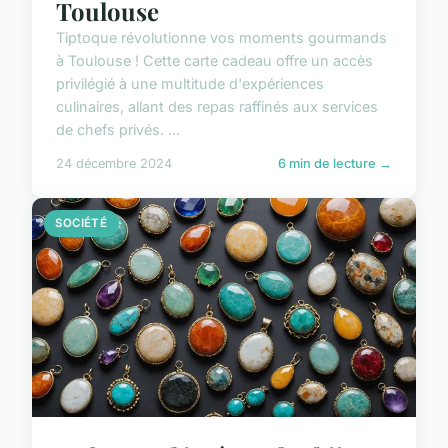
Toulouse
Tiptoque révolutionne vos moments gourmands
à Toulouse ! Cette carte cadeau offre un accès
privilégié à une multitude d'expériences
culinaires, allant des repas raffinés aux services
de chefs privés. ...
24 décembre 2024
6 min de lecture →
SOCIÉTÉ