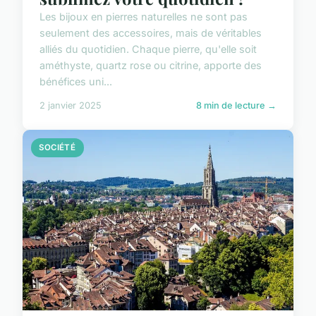
Les bijoux en pierres naturelles ne sont pas
seulement des accessoires, mais de véritables
alliés du quotidien. Chaque pierre, qu'elle soit
améthyste, quartz rose ou citrine, apporte des
bénéfices uni...
2 janvier 2025
8 min de lecture →
SOCIÉTÉ