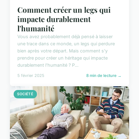
Comment créer un legs qui
impacte durablement
l'humanité
Vous avez probablement déjà pensé à laisser
une trace dans ce monde, un legs qui perdure
bien après votre départ. Mais comment s'y
prendre pour créer un héritage qui impacte
durablement l'humanité ? P...
5 février 2025
8 min de lecture →
SOCIÉTÉ