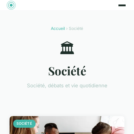
Accueil
› Société
🏛️
Société
Société, débats et vie quotidienne
SOCIÉTÉ