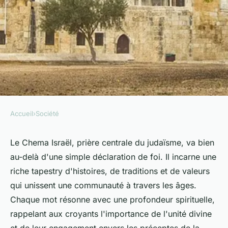
Accueil
›
Société
SOCIÉTÉ
Le chema israël : une prière
Le Chema Israël, prière centrale du judaïsme, va bien
au-delà d'une simple déclaration de foi. Il incarne une
riche en significations.
riche tapestry d'histoires, de traditions et de valeurs
qui unissent une communauté à travers les âges.
Mélina
•
27 décembre 2024
•
6 min de lecture
Chaque mot résonne avec une profondeur spirituelle,
rappelant aux croyants l'importance de l'unité divine