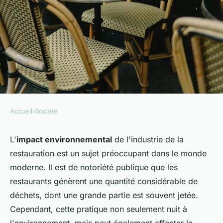
Accueil
›
Société
SOCIÉTÉ
Quelles mesures les
L'
impact environnemental
de l'industrie de la
restauration est un sujet préoccupant dans le monde
restaurants peuvent-ils
moderne. Il est de notoriété publique que les
prendre pour minimiser leur
restaurants génèrent une quantité considérable de
impact écologique tout en
déchets, dont une grande partie est souvent jetée.
maximisant leur rentabilité ?
Cependant, cette pratique non seulement nuit à