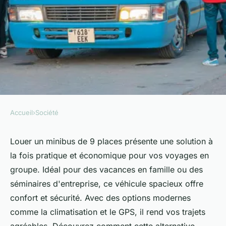
Accueil
›
Société
SOCIÉTÉ
Location minibus 9 places :
Louer un minibus de 9 places présente une solution à
la fois pratique et économique pour vos voyages en
pratique et économique pour
groupe. Idéal pour des vacances en famille ou des
vos voyages
séminaires d'entreprise, ce véhicule spacieux offre
confort et sécurité. Avec des options modernes
Mélina
•
23 janvier 2025
•
6 min de lecture
comme la climatisation et le GPS, il rend vos trajets