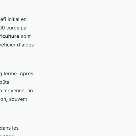
fi initial en
000 euros par
riculture
sont
éficier d'aides
g terme. Après
coûts
En moyenne, un
ion, souvent
dans les