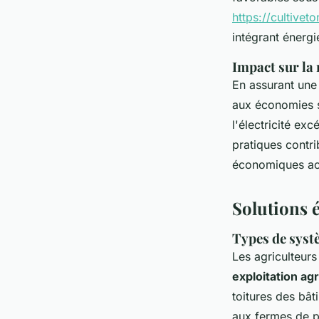
https://cultivet
intégrant énerg
Impact sur la r
En assurant une 
aux économies s
l'électricité ex
pratiques contri
économiques ac
Solutions é
Types de systè
Les agriculteurs
exploitation agr
toitures des bâ
aux fermes de pr