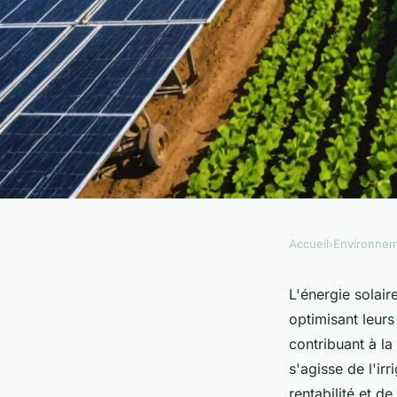
Accueil
›
Environne
ENVIRONNEMENT
Énergie solaire agri
L'énergie solair
optimisant leurs
agriculture résilient
contribuant à la
s'agisse de l'ir
rentabilité et d