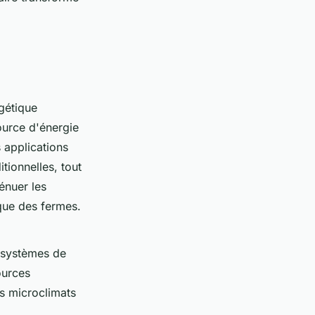
rgétique
ource d'énergie
s applications
itionnelles, tout
ténuer les
ique des fermes.
es systèmes de
ources
es microclimats