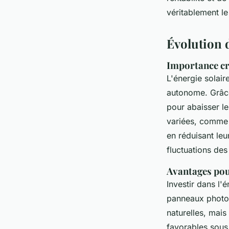
Mélina
•
23 février 2025
•
5 min de lecture
véritablement l
Évolution d
Importance cro
L'énergie solair
autonome. Grâce 
pour abaisser le
variées, comme l'
en réduisant leu
fluctuations des
Avantages pou
Investir dans l'
panneaux photov
naturelles, mais
favorables sous