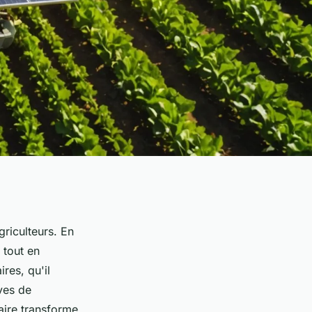
riculteurs. En
 tout en
res, qu'il
ives de
laire transforme