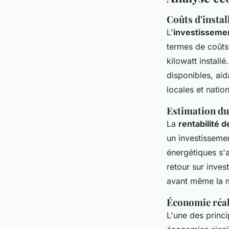
Coûts d'instal
L'
investissement
termes de coûts.
kilowatt install
disponibles, aid
locales et natio
Estimation du 
La
rentabilité d
un investissemen
énergétiques s'
retour sur inve
avant même la m
Économie réali
L'une des princ