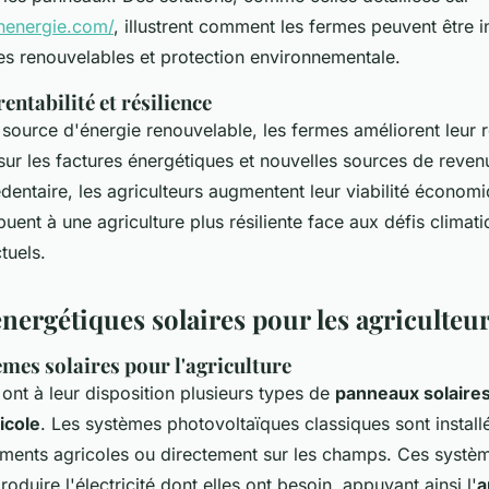
onenergie.com/
, illustrent comment les fermes peuvent être 
ies renouvelables et protection environnementale.
entabilité et résilience
source d'énergie renouvelable, les fermes améliorent leur r
ur les factures énergétiques et nouvelles sources de reven
cédentaire, les agriculteurs augmentent leur viabilité économ
buent à une agriculture plus résiliente face aux défis climati
tuels.
nergétiques solaires pour les agriculteu
mes solaires pour l'agriculture
 ont à leur disposition plusieurs types de
panneaux solaire
icole
. Les systèmes photovoltaïques classiques sont installé
timents agricoles ou directement sur les champs. Ces systè
oduire l'électricité dont elles ont besoin, appuyant ainsi l'
a