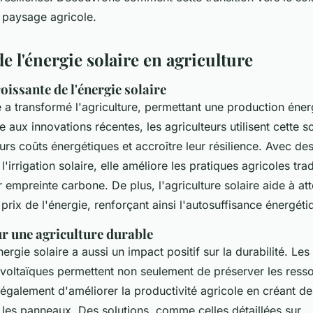
e paysage agricole.
e l'énergie solaire en agriculture
issante de l'énergie solaire
e a transformé l'agriculture, permettant une production éne
aux innovations récentes, les agriculteurs utilisent cette s
urs coûts énergétiques et accroître leur résilience. Avec de
irrigation solaire, elle améliore les pratiques agricoles trad
r empreinte carbone. De plus, l'agriculture solaire aide à at
 prix de l'énergie, renforçant ainsi l'autosuffisance énergét
r une agriculture durable
énergie solaire a aussi un impact positif sur la durabilité. L
oltaïques permettent non seulement de préserver les ress
 également d'améliorer la productivité agricole en créant d
 les panneaux. Des solutions, comme celles détaillées sur