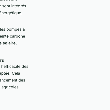
x sont intégrés
 énergétique.
r les pompes à
reinte carbone
e solaire
,
re
'efficacité des
captée. Cela
avancement des
 agricoles