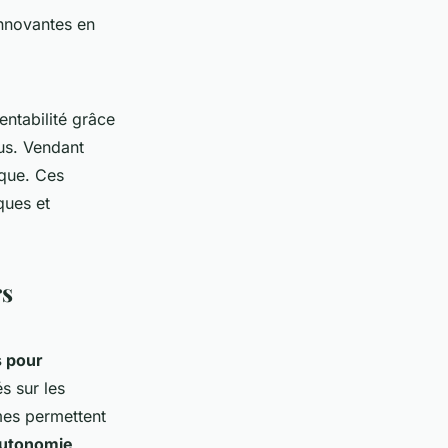
innovantes en
entabilité grâce
us. Vendant
ique. Ces
ques et
rs
s pour
s sur les
mes permettent
utonomie