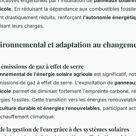
icatives engendrées par l'installation de
panneaux solaire
icole
. En réduisant la dépendance aux combustibles fossile
nt drastiquement réduits, renforçant
l'autonomie énergétiq
lisant leurs charges.
ironnemental et adaptation au changem
émissions de gaz à effet de serre
nnemental de l'énergie solaire agricole
est significatif, n
issions de gaz à effet de serre. L'exploitation de
panneaux
icole
permet de diminuer fortement l'empreinte carbone, réd
gies fossiles. Cette transition vers les énergies renouvelabl
iculture durable et énergies renouvelables
, participant ac
réchauffement climatique.
e la gestion de l'eau grâce à des systèmes solaires