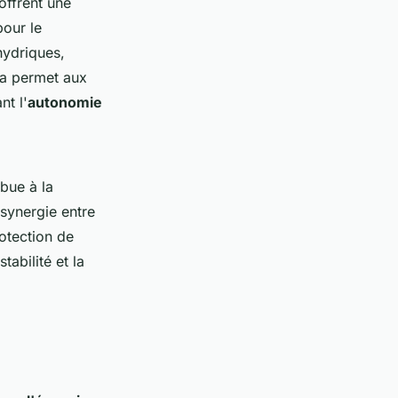
offrent une
pour le
hydriques,
la permet aux
nt l'
autonomie
bue à la
 synergie entre
otection de
tabilité et la