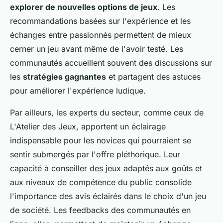
explorer de nouvelles options de jeux
. Les
recommandations basées sur l'expérience et les
échanges entre passionnés permettent de mieux
cerner un jeu avant même de l'avoir testé. Les
communautés accueillent souvent des discussions sur
les
stratégies gagnantes
et partagent des astuces
pour améliorer l'expérience ludique.
Par ailleurs, les experts du secteur, comme ceux de
L'Atelier des Jeux, apportent un éclairage
indispensable pour les novices qui pourraient se
sentir submergés par l'offre pléthorique. Leur
capacité à conseiller des jeux adaptés aux goûts et
aux niveaux de compétence du public consolide
l'importance des avis éclairés dans le choix d'un jeu
de société. Les feedbacks des communautés en