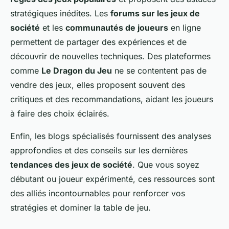
stratégiques inédites. Les
forums sur les jeux de
société
et les
communautés de joueurs
en ligne
permettent de partager des expériences et de
découvrir de nouvelles techniques. Des plateformes
comme
Le Dragon du Jeu
ne se contentent pas de
vendre des jeux, elles proposent souvent des
critiques et des recommandations, aidant les joueurs
à faire des choix éclairés.
Enfin, les blogs spécialisés fournissent des analyses
approfondies et des conseils sur les dernières
tendances des jeux de société
. Que vous soyez
débutant ou joueur expérimenté, ces ressources sont
des alliés incontournables pour renforcer vos
stratégies et dominer la table de jeu.