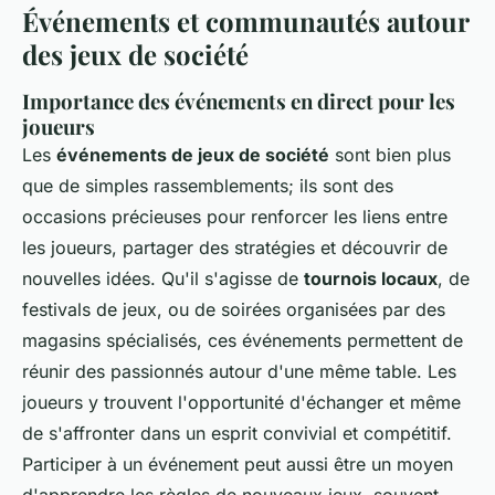
Événements et communautés autour
des jeux de société
Importance des événements en direct pour les
joueurs
Les
événements de jeux de société
sont bien plus
que de simples rassemblements; ils sont des
occasions précieuses pour renforcer les liens entre
les joueurs, partager des stratégies et découvrir de
nouvelles idées. Qu'il s'agisse de
tournois locaux
, de
festivals de jeux, ou de soirées organisées par des
magasins spécialisés, ces événements permettent de
réunir des passionnés autour d'une même table. Les
joueurs y trouvent l'opportunité d'échanger et même
de s'affronter dans un esprit convivial et compétitif.
Participer à un événement peut aussi être un moyen