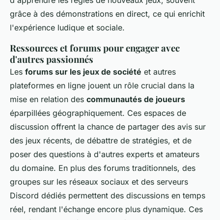
d'apprendre les règles de nouveaux jeux, souvent
grâce à des démonstrations en direct, ce qui enrichit
l'expérience ludique et sociale.
Ressources et forums pour engager avec
d'autres passionnés
Les
forums sur les jeux de société
et autres
plateformes en ligne jouent un rôle crucial dans la
mise en relation des
communautés de joueurs
éparpillées géographiquement. Ces espaces de
discussion offrent la chance de partager des avis sur
des jeux récents, de débattre de stratégies, et de
poser des questions à d'autres experts et amateurs
du domaine. En plus des forums traditionnels, des
groupes sur les réseaux sociaux et des serveurs
Discord dédiés permettent des discussions en temps
réel, rendant l'échange encore plus dynamique. Ces