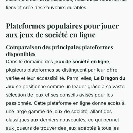
liens et crée des souvenirs durables.
Plateformes populaires pour jouer
aux jeux de société en ligne
Comparaison des principales plateformes
disponibles
Dans le domaine des
jeux de société en ligne
,
plusieurs plateformes se distinguent par leur offre
variée et leur accessibilité. Parmi elles,
Le Dragon du
Jeu
se positionne comme un leader grâce à sa vaste
sélection de jeux et ses conseils avisés pour les
passionnés. Cette plateforme en ligne donne accès à
une large gamme de jeux de société, allant des
classiques aux derniers nouveautés, ce qui permet
aux joueurs de trouver des jeux adaptés à tous les