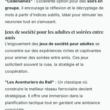
"Codenames"
: Excellente option pour des
soirs en
groupe
, il encourage la réflexion et le décryptage de
mots à partir d'indices subtils, idéal pour stimuler les
neurones tout en s’amusant.
Jeux de société pour les adultes et soirées entre
amis
L’engouement des
jeux de société pour adultes
se
concentre sur des expériences riches et captivantes
pour animer des soirées entre amis. Ces jeux
sollicitent souvent la ruse, la stratégie et la
coopération.
"Les Aventuriers du Rail"
: Un classique où
construire le meilleur réseau ferroviaire devient
stratégique. Il offre une immersion dans la
planification tactique tout en gardant une ambiance
conviviale.