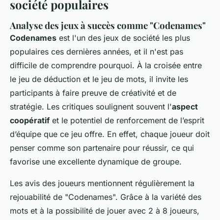
société populaires
Analyse des jeux à succès comme "Codenames"
Codenames
est l'un des jeux de société les plus
populaires ces dernières années, et il n'est pas
difficile de comprendre pourquoi. À la croisée entre
le jeu de déduction et le jeu de mots, il invite les
participants à faire preuve de créativité et de
stratégie. Les critiques soulignent souvent l'
aspect
coopératif
et le potentiel de renforcement de l’esprit
d’équipe que ce jeu offre. En effet, chaque joueur doit
penser comme son partenaire pour réussir, ce qui
favorise une excellente dynamique de groupe.
Les avis des joueurs mentionnent régulièrement la
rejouabilité de "Codenames". Grâce à la variété des
mots et à la possibilité de jouer avec 2 à 8 joueurs,