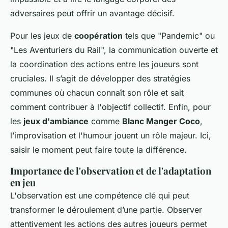
adversaires peut offrir un avantage décisif.
Pour les jeux de
coopération
tels que "Pandemic" ou
"Les Aventuriers du Rail", la communication ouverte et
la coordination des actions entre les joueurs sont
cruciales. Il s’agit de développer des stratégies
communes où chacun connaît son rôle et sait
comment contribuer à l'objectif collectif. Enfin, pour
les
jeux d'ambiance
comme
Blanc Manger Coco
,
l’improvisation et l'humour jouent un rôle majeur. Ici,
saisir le moment peut faire toute la différence.
Importance de l'observation et de l'adaptation
en jeu
L'observation est une compétence clé qui peut
transformer le déroulement d’une partie. Observer
attentivement les actions des autres joueurs permet