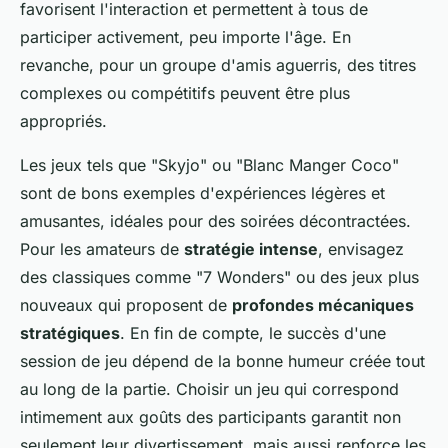
favorisent l'interaction et permettent à tous de
participer activement, peu importe l'âge. En
revanche, pour un groupe d'amis aguerris, des titres
complexes ou compétitifs peuvent être plus
appropriés.
Les jeux tels que "Skyjo" ou "Blanc Manger Coco"
sont de bons exemples d'expériences légères et
amusantes, idéales pour des soirées décontractées.
Pour les amateurs de
stratégie intense
, envisagez
des classiques comme "7 Wonders" ou des jeux plus
nouveaux qui proposent de
profondes mécaniques
stratégiques
. En fin de compte, le succès d'une
session de jeu dépend de la bonne humeur créée tout
au long de la partie. Choisir un jeu qui correspond
intimement aux goûts des participants garantit non
seulement leur divertissement, mais aussi renforce les