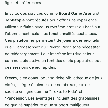
âges et préférences.
Ensuite, des services comme
Board Game Arena
et
Tabletopia
sont réputés pour offrir une expérience
utilisateur fluide avec un système gratuit ou basé sur
l'abonnement, selon les fonctionnalités souhaitées.
Ces plateformes permettent de jouer à des jeux tels
que "Carcassonne" ou "Puerto Rico" sans nécessiter
de téléchargement. Leur interface intuitive et leur
communauté active en font des choix populaires pour
des sessions de jeu rapides.
Steam
, bien connu pour sa riche bibliothèque de jeux
vidéo, intègre également de nombreux jeux de
société en ligne comme "Ticket to Ride" et
"Pandemic". Les avantages incluent des graphismes
de qualité supérieure et un support multijoueur