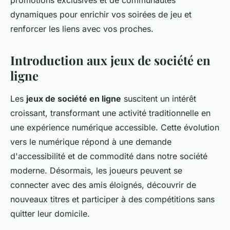
promotions exclusives et de communautés
dynamiques pour enrichir vos soirées de jeu et
renforcer les liens avec vos proches.
Introduction aux jeux de société en
ligne
Les
jeux de société en ligne
suscitent un intérêt
croissant, transformant une activité traditionnelle en
une expérience numérique accessible. Cette évolution
vers le numérique répond à une demande
d'accessibilité et de commodité dans notre société
moderne. Désormais, les joueurs peuvent se
connecter avec des amis éloignés, découvrir de
nouveaux titres et participer à des compétitions sans
quitter leur domicile.