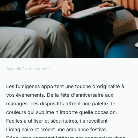
Accueil
›
Divertissement
DIVERTISSEMENT
Fumigènes : des solutions
Les fumigènes apportent une touche d'originalité à
vos événements. De la fête d'anniversaire aux
colorées pour chaque
mariages, ces dispositifs offrent une palette de
événement
couleurs qui sublime n'importe quelle occasion.
Faciles à utiliser et sécuritaires, ils réveillent
Mélina
•
16 décembre 2024
•
9 min de lecture
l'imaginaire et créent une ambiance festive.