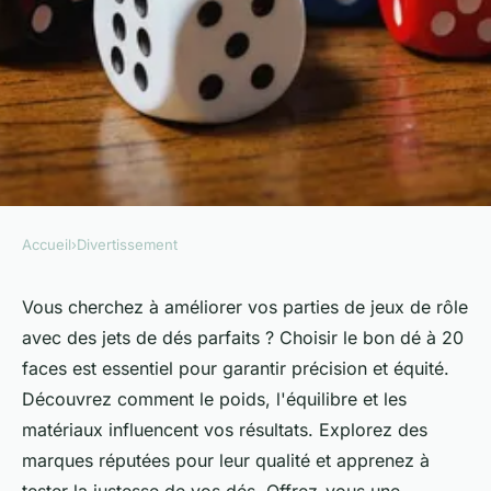
Accueil
›
Divertissement
DIVERTISSEMENT
Découvrez comment choisir
Vous cherchez à améliorer vos parties de jeux de rôle
avec des jets de dés parfaits ? Choisir le bon dé à 20
vos dés à 20 faces pour des jets
faces est essentiel pour garantir précision et équité.
parfaits
Découvrez comment le poids, l'équilibre et les
matériaux influencent vos résultats. Explorez des
Mélina
•
6 septembre 2024
•
4 min de lecture
marques réputées pour leur qualité et apprenez à