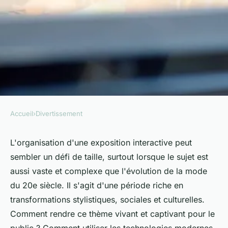
Accueil
›
Divertissement
DIVERTISSEMENT
Comment organiser une
L'organisation d'une exposition interactive peut
sembler un défi de taille, surtout lorsque le sujet est
exposition interactive sur
aussi vaste et complexe que l'évolution de la mode
l'évolution de la mode du 20e
du 20e siècle. Il s'agit d'une période riche en
siècle?
transformations stylistiques, sociales et culturelles.
Comment rendre ce thème vivant et captivant pour le
Mélina
•
10 mai 2024
•
7 min de lecture