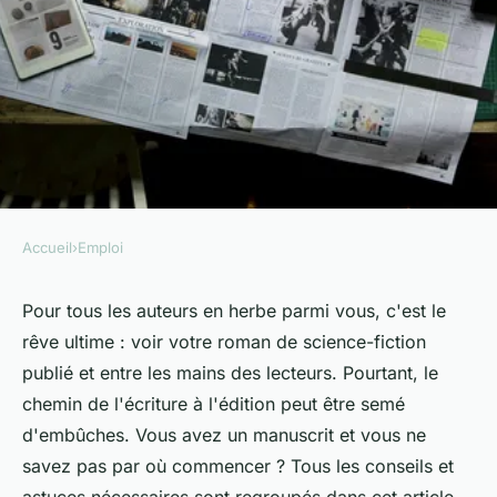
Accueil
›
Emploi
EMPLOI
Quelles étapes suivre pour
Pour tous les auteurs en herbe parmi vous, c'est le
rêve ultime : voir votre roman de science-fiction
publier un premier roman de
publié et entre les mains des lecteurs. Pourtant, le
science-fiction ?
chemin de l'écriture à l'édition peut être semé
d'embûches. Vous avez un manuscrit et vous ne
Mélina
•
10 mai 2024
•
5 min de lecture
savez pas par où commencer ? Tous les conseils et