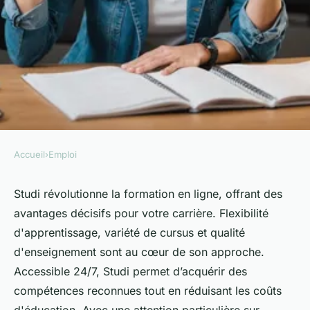
Accueil
›
Emploi
EMPLOI
Formation en ligne : les atouts
Studi révolutionne la formation en ligne, offrant des
avantages décisifs pour votre carrière. Flexibilité
de studi pour votre carrière
d'apprentissage, variété de cursus et qualité
d'enseignement sont au cœur de son approche.
Mélina
•
30 décembre 2024
•
6 min de lecture
Accessible 24/7, Studi permet d’acquérir des
compétences reconnues tout en réduisant les coûts