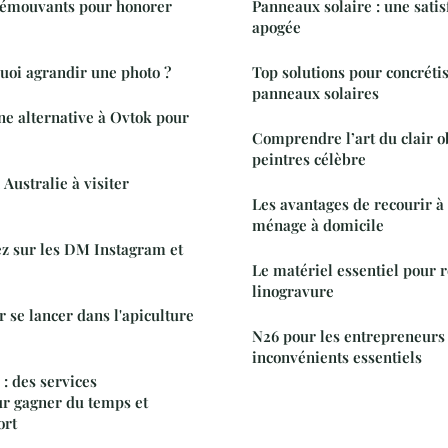
 émouvants pour honorer
Panneaux solaire : une satisf
apogée
oi agrandir une photo ?
Top solutions pour concrétis
panneaux solaires
ne alternative à Ovtok pour
Comprendre l’art du clair o
peintres célèbre
ustralie à visiter
Les avantages de recourir à
ménage à domicile
z sur les DM Instagram et
Le matériel essentiel pour r
linogravure
 se lancer dans l'apiculture
N26 pour les entrepreneurs :
inconvénients essentiels
: des services
ur gagner du temps et
ort