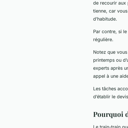
de recourir aux 
tienne, car vou
d’habitude.
Par contre, si 
régulière.
Notez que vous 
printemps ou d’u
experts après 
appel à une aide
Les tâches accom
d’établir le devi
Pourquoi d
Le train-train q