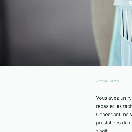
Accueil
›
Actu
ACTU
Pourquoi se tourner 
Vous avez un ryt
repas et les tâ
prestations de ména
Cependant, ne v
prestations de m
s’agit.