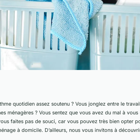
vers les
hme quotidien assez soutenu ? Vous jonglez entre le travail,
ches ménagères ? Vous sentez que vous avez du mal à vous e
ge à domicile ?
ous faites pas de souci, car vous pouvez très bien opter po
énage à domicile. D’ailleurs, nous vous invitons à découvrir