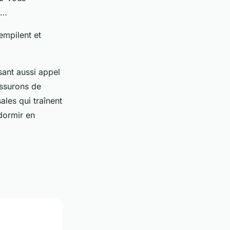
e…
empilent et
sant aussi appel
assurons de
ales qui traînent
 dormir en