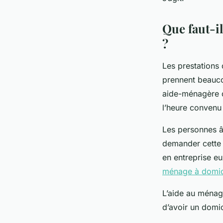
Mélina
•
9 juillet 2024
•
2 min de lecture
Que faut-i
?
Les prestations
prennent beauco
aide-ménagère q
l’heure convenu
Les personnes â
demander cette 
en entreprise e
ménage à domic
L’aide au ménage
d’avoir un domic