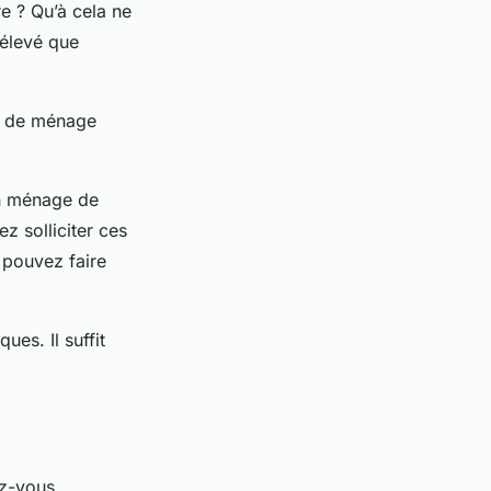
e ? Qu’à cela ne
 élevé que
me de ménage
un ménage de
z solliciter ces
pouvez faire
es. Il suffit
ez-vous