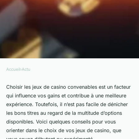
Accueil
›
Actu
ACTU
3 conseils pour choisir vos jeux
Choisir les jeux de casino convenables est un facteur
qui influence vos gains et contribue à une meilleure
de casino en ligne
expérience. Toutefois, il n’est pas facile de dénicher
les bons titres au regard de la multitude d’options
Mélina
•
21 janvier 2025
•
2 min de lecture
disponibles. Voici quelques conseils pour vous
orienter dans le choix de vos jeux de casino, que