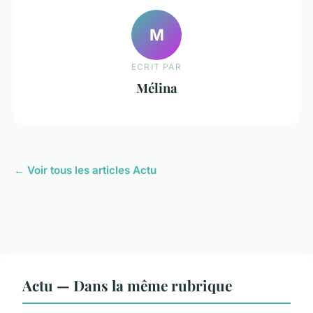
M
ECRIT PAR
Mélina
← Voir tous les articles Actu
Actu — Dans la même rubrique