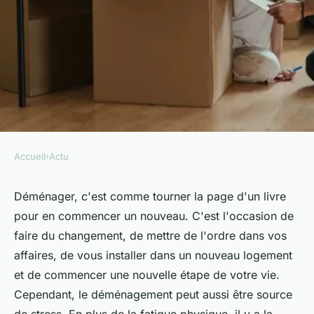
Accueil
›
Actu
ACTU
Comment préparer un
Déménager, c'est comme tourner la page d'un livre
pour en commencer un nouveau. C'est l'occasion de
déménagement écologique et
faire du
changement
, de mettre de l'ordre dans vos
sans stress ?
affaires
, de vous installer dans un
nouveau logement
et de commencer une
nouvelle
étape de votre
vie
.
Mélina
•
10 mai 2024
•
6 min de lecture
Cependant, le déménagement peut aussi être source