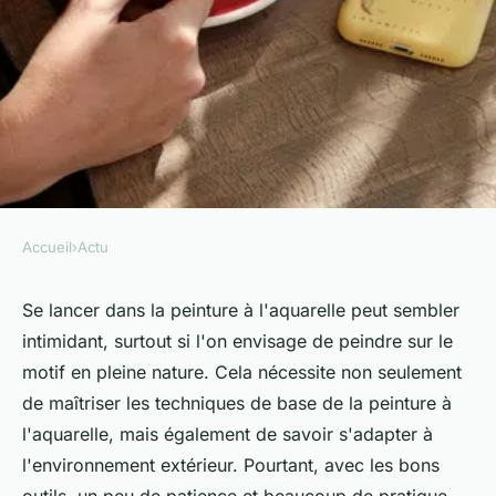
Accueil
›
Actu
ACTU
Quelles techniques pour
Se lancer dans la peinture à l'aquarelle peut sembler
intimidant, surtout si l'on envisage de peindre sur le
débuter l'aquarelle sur le motif
motif en pleine nature. Cela nécessite non seulement
en pleine nature ?
de maîtriser les techniques de base de la peinture à
l'aquarelle, mais également de savoir s'adapter à
Mélina
•
10 mai 2024
•
6 min de lecture
l'environnement extérieur. Pourtant, avec les bons