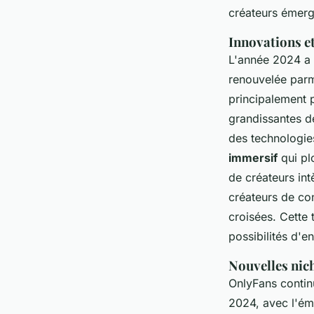
créateurs émerge
Innovations et
L'année 2024 a
renouvelée parm
principalement 
grandissantes d
des technologie
immersif
qui plo
de créateurs in
créateurs de co
croisées. Cette t
possibilités d'
Nouvelles nic
OnlyFans contin
2024, avec l'ém