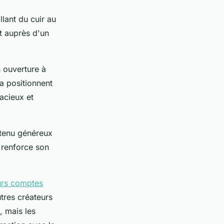
lant du cuir au
it auprès d'un
n ouverture à
la positionnent
acieux et
ntenu généreux
 renforce son
urs comptes
tres créateurs
, mais les