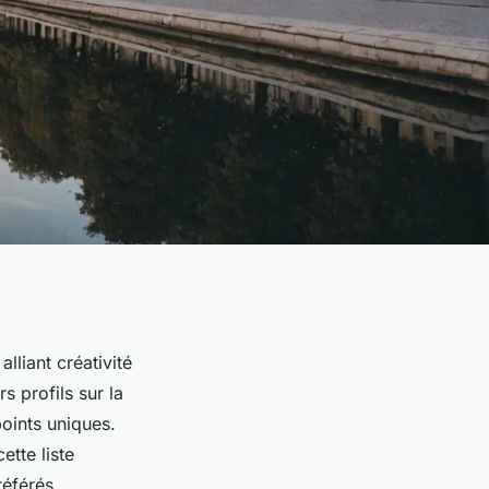
lliant créativité
s profils sur la
points uniques.
tte liste
référés.