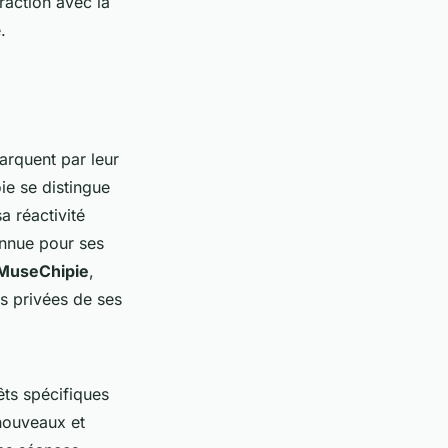
eraction avec la
.
arquent par leur
oie se distingue
a réactivité
onnue pour ses
MuseChipie
,
es privées de ses
ts spécifiques
 nouveaux et