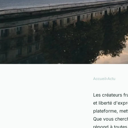
Accueil
›
Actu
ACTU
Découvrez les meill
Les créateurs fr
et liberté d'exp
françaises : top sél
plateforme, mett
Que vous cherch
répond à toutes 