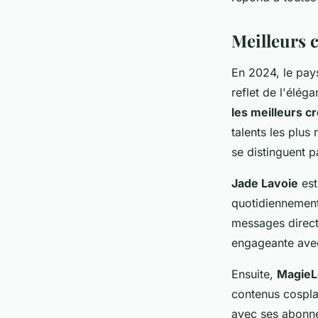
Mélina
•
27 décembre 2024
•
10 min de lecture
Meilleurs 
En 2024, le pay
reflet de l'élég
les meilleurs 
talents les plu
se distinguent p
Jade Lavoie
est
quotidiennement,
messages direct
engageante avec
Ensuite,
MagieL
contenus cosplay
avec ses abonnés