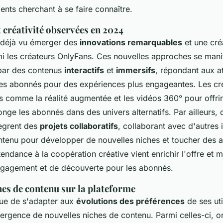
nts cherchant à se faire connaître.
 créativité observées en 2024
 déjà vu émerger des
innovations remarquables
et une créa
i les créateurs OnlyFans. Ces nouvelles approches se mani
par des contenus
interactifs
et
immersifs
, répondant aux a
es abonnés pour des expériences plus engageantes. Les créa
s comme la réalité augmentée et les vidéos 360° pour offri
nge les abonnés dans des univers alternatifs. Par ailleurs, 
tègrent des
projets collaboratifs
, collaborant avec d'autres 
ntenu pour développer de nouvelles niches et toucher des 
endance à la coopération créative vient enrichir l'offre et mu
engagement et de découverte pour les abonnés.
hes de contenu sur la plateforme
ue de s'adapter aux
évolutions des préférences
de ses uti
ergence de nouvelles niches de contenu. Parmi celles-ci, 