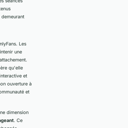
des séances
tenus
en demeurant
nlyFans. Les
ntenir une
 attachement.
ière qu'elle
nteractive et
son ouverture à
 communauté et
 une dimension
ageant
. Ce