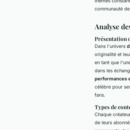
thèmes constants
communauté des 
Analyse des
Présentation d
Dans l'univers
d
originalité et l
en tant que l'un
dans les échan
performances 
célèbre pour ses
fans.
Types de cont
Chaque créateur
de leurs abonné