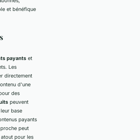
 abonnés,
ble et bénéfique
s
ts payants
et
ts. Les
r directement
 contenu d'une
 pour des
uits
peuvent
 leur base
ontenus payants
pproche peut
 atout pour les