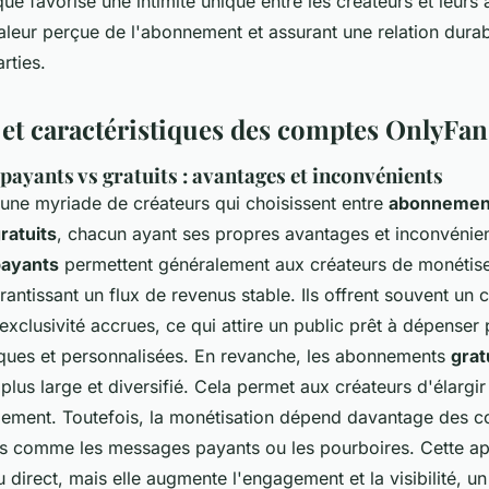
e favorise une intimité unique entre les créateurs et leurs
aleur perçue de l'abonnement et assurant une relation dura
rties.
et caractéristiques des comptes OnlyFan
ayants vs gratuits : avantages et inconvénients
 une myriade de créateurs qui choisissent entre
abonnemen
atuits
, chacun ayant ses propres avantages et inconvénien
ayants
permettent généralement aux créateurs de monétise
rantissant un flux de revenus stable. Ils offrent souvent un
 exclusivité accrues, ce qui attire un public prêt à dépenser
ques et personnalisées. En revanche, les abonnements
grat
c plus large et diversifié. Cela permet aux créateurs d'élargir
ement. Toutefois, la monétisation dépend davantage des c
s comme les messages payants ou les pourboires. Cette a
u direct, mais elle augmente l'engagement et la visibilité, un