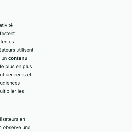
tivité
festent
ttentes
teurs utilisent
r un
contenu
de plus en plus
influenceurs et
audiences
ltiplier les
lisateurs en
on observe une