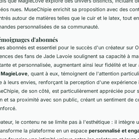
dis que MagieLove explore des univers distincts, incluant 
déos nues. MuseChipie enrichit sa proposition avec des con
trés autour de matières telles que le cuir et le latex, tout 
mandes personnalisées de sa communauté.
témoignages d'abonnés
s abonnés est essentiel pour le succès d'un créateur sur O
iences des fans de Jade Lavoie soulignent sa capacité à mai
tante et personnalisée, augmentant ainsi leur fidélité et leur
e
MagieLove
, quant à eux, témoignent de l'attention particul
 à leurs envies, renforçant la perception d'une expérience i
eChipie, de son côté, est particulièrement appréciée pour 
on et sa proximité avec son public, créant un sentiment de
enforcé.
teur, le contenu ne se limite pas à l'esthétique : il intègre
 transforme la plateforme en un espace
personnalisé et eng