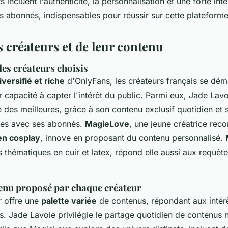
 incluent l'authenticité, la personnalisation et une forte int
abonnés, indispensables pour réussir sur cette plateforme
 créateurs et de leur contenu
es créateurs choisis
iversifié et riche
d'OnlyFans, les créateurs français se dém
eur capacité à capter l'intérêt du public. Parmi eux, Jade Lav
e des meilleures, grâce à son contenu exclusif quotidien et s
ges avec ses abonnés.
MagieLove
, une jeune créatrice rec
en cosplay
, innove en proposant du contenu personnalisé.
 thématiques en cuir et latex, répond elle aussi aux requêt
enu proposé par chaque créateur
 offre une
palette variée
de contenus, répondant aux intérê
s. Jade Lavoie privilégie le partage quotidien de contenus