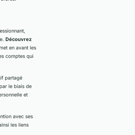
essionnant,
ce.
Découvrez
met en avant les
des comptes qui
if partagé
ar le biais de
rsonnelle et
tention avec ses
nsi les liens