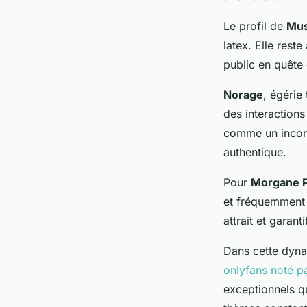
Le profil de
Mus
latex. Elle rest
public en quête
Norage
, égérie
des interactions
comme un incont
authentique.
Pour
Morgane P
et fréquemment 
attrait et garant
Dans cette dyna
onlyfans noté p
exceptionnels qu