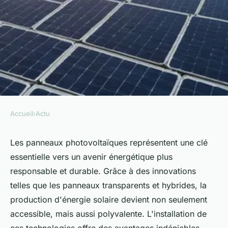
Accueil
›
Actu
ACTU
Panneau photovoltaïque :
Les panneaux photovoltaïques représentent une clé
essentielle vers un avenir énergétique plus
l'avenir énergétique
responsable et durable. Grâce à des innovations
responsable vous attend
telles que les panneaux transparents et hybrides, la
production d'énergie solaire devient non seulement
Mélina
•
17 janvier 2025
•
5 min de lecture
accessible, mais aussi polyvalente. L'installation de