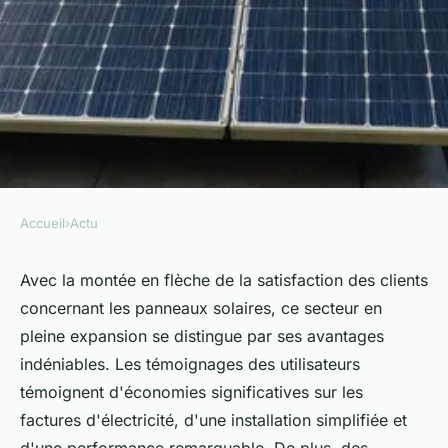
Accueil
›
Actu
ACTU
Panneaux solaire : une
Avec la montée en flèche de la satisfaction des clients
concernant les panneaux solaires, ce secteur en
satisfaction client à son
pleine expansion se distingue par ses avantages
apogée
indéniables. Les témoignages des utilisateurs
témoignent d'économies significatives sur les
Mélina
•
17 janvier 2025
•
6 min de lecture
factures d'électricité, d'une installation simplifiée et