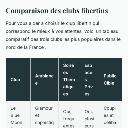
Comparaison des clubs libertins
Pour vous aider à choisir le club libertin qui
correspond le mieux à vos attentes, voici un tableau
comparatif des trois clubs les plus populaires dans le
nord de la France :
Soiré
Esp
es
ace
Ambianc
Public
Club
Thém
s
e
Cible
atiqu
Priv
es
és
Le
Glamour
Coupl
Oui,
Oui,
Blue
et
es et
fréqu
plusi
Moon
sophistiq
céliba
entes
eurs