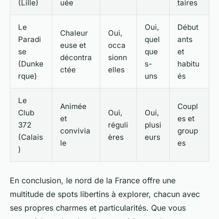
(Lille)
uée
taires
Le
Oui,
Début
Chaleur
Oui,
Paradi
quel
ants
euse et
occa
se
que
et
décontra
sionn
(Dunke
s-
habitu
ctée
elles
rque)
uns
és
Le
Animée
Coupl
Club
Oui,
Oui,
et
es et
372
réguli
plusi
convivia
group
(Calais
ères
eurs
le
es
)
En conclusion, le nord de la France offre une
multitude de spots libertins à explorer, chacun avec
ses propres charmes et particularités. Que vous