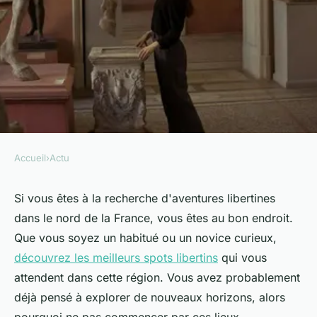
Accueil
›
Actu
ACTU
Top libertine spots to explore
Si vous êtes à la recherche d'aventures libertines
dans le nord de la France, vous êtes au bon endroit.
in northern france
Que vous soyez un habitué ou un novice curieux,
découvrez les meilleurs spots libertins
qui vous
Mélina
•
18 février 2025
•
7 min de lecture
attendent dans cette région. Vous avez probablement
déjà pensé à explorer de nouveaux horizons, alors